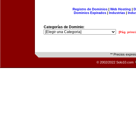
Registro de Dominios
|
Web Hosting
|
D
Dominios Expirados
|
Industrias
|
Indu
Categorías de Dominio:
[Pág. princi
** Precios expre
© 2002/2022 Solo10.com