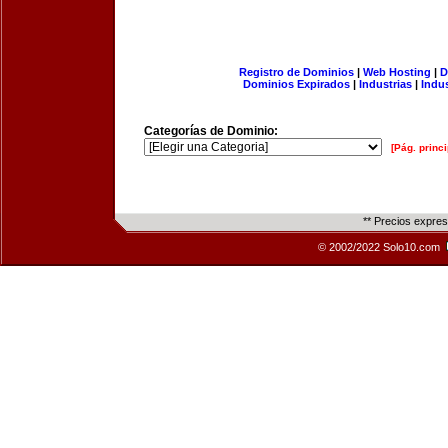
Registro de Dominios
|
Web Hosting
|
D
Dominios Expirados
|
Industrias
|
Indu
Categorías de Dominio:
[Pág. princi
** Precios expre
© 2002/2022 Solo10.com