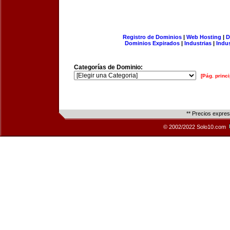
Registro de Dominios
|
Web Hosting
|
D
Dominios Expirados
|
Industrias
|
Indu
Categorías de Dominio:
[Pág. princi
** Precios expre
© 2002/2022 Solo10.com