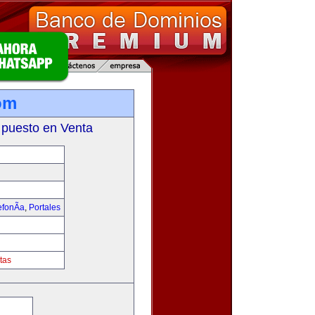
om
 puesto en Venta
fonÃ­a
,
Portales
tas