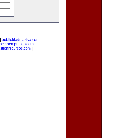
|
publicidadmasiva.com
|
macionempresas.com
|
stionrecursos.com
|