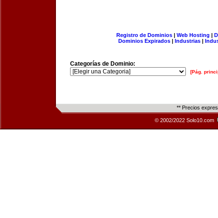
Registro de Dominios
|
Web Hosting
|
D
Dominios Expirados
|
Industrias
|
Indu
Categorías de Dominio:
[Pág. princi
** Precios expre
© 2002/2022 Solo10.com