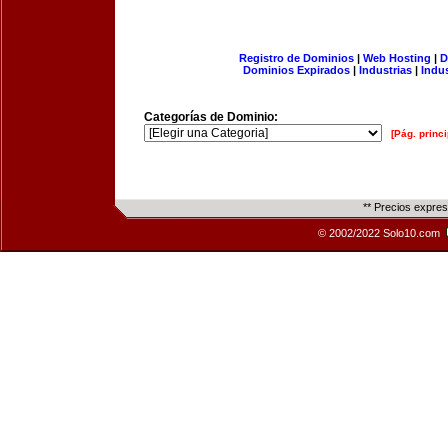
Registro de Dominios
|
Web Hosting
|
D
Dominios Expirados
|
Industrias
|
Indu
Categorías de Dominio:
[Pág. princi
** Precios expre
© 2002/2022 Solo10.com