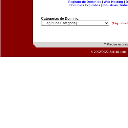
Registro de Dominios
|
Web Hosting
|
D
Dominios Expirados
|
Industrias
|
Indu
Categorías de Dominio:
[Pág. princi
** Precios expre
© 2002/2022 Solo10.com