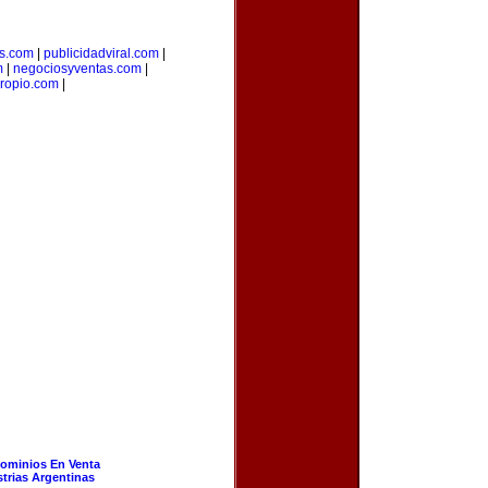
es.com
|
publicidadviral.com
|
m
|
negociosyventas.com
|
ropio.com
|
ominios En Venta
strias Argentinas