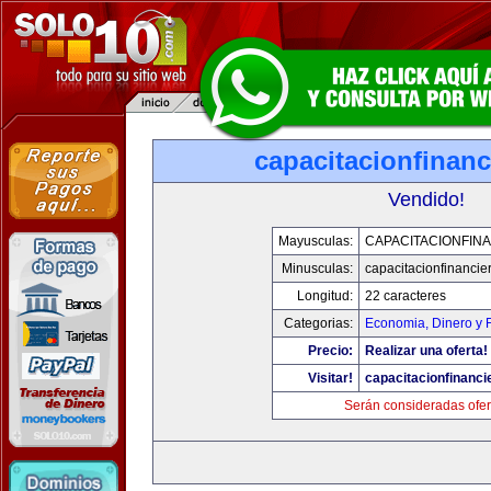
capacitacionfinan
Vendido!
Mayusculas:
CAPACITACIONFIN
Minusculas:
capacitacionfinancie
Longitud:
22 caracteres
Categorias:
Economia, Dinero y 
Precio:
Realizar una oferta!
Visitar!
capacitacionfinanci
Serán consideradas ofer