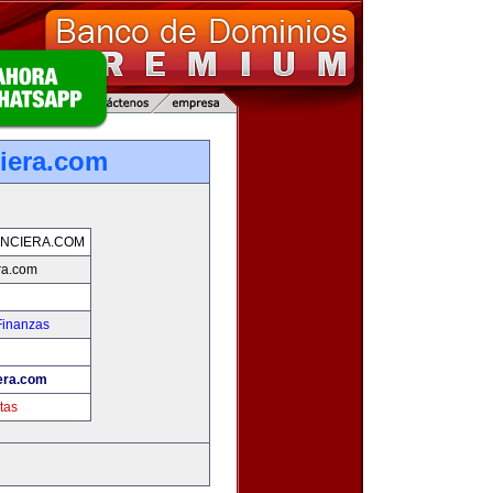
ciera.com
ANCIERA.COM
ra.com
Finanzas
era.com
tas