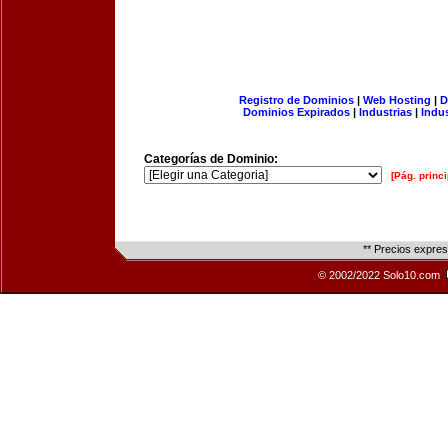
Registro de Dominios
|
Web Hosting
|
D
Dominios Expirados
|
Industrias
|
Indu
Categorías de Dominio:
[Pág. princi
** Precios expre
© 2002/2022 Solo10.com