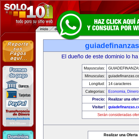
guiadefinanza
El dueño de este dominio lo ha
Mayusculas:
GUIADEFINANZA
Minusculas:
guiadefinanzas.c
Longitud:
14 caracteres
Categorias:
Economia, Dinero
Precio:
Realizar una ofer
Visitar!
guiadefinanzas.
Serán consideradas ofer
Realizar una Oferta