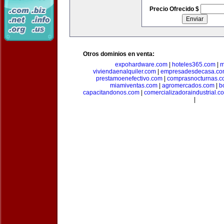
Precio Ofrecido $
Otros dominios en venta:
expohardware.com
|
hoteles365.com
|
m
viviendaenalquiler.com
|
empresadesdecasa.co
prestamoenefectivo.com
|
comprasnocturnas.
miamiventas.com
|
agromercados.com
|
b
capacitandonos.com
|
comercializadoraindustrial.c
|