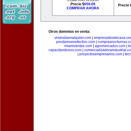
COMPRAR AHORA
Precio $
650.00
Precio 
COMPRAR AHORA
Otros dominios en venta:
viviendaenalquiler.com
|
empresadesdecasa.co
prestamoenefectivo.com
|
comprasnocturnas.
miamiventas.com
|
agromercados.com
|
b
capacitandonos.com
|
comercializadoraindustrial.c
|
proyectosempresarios.com
|
tec