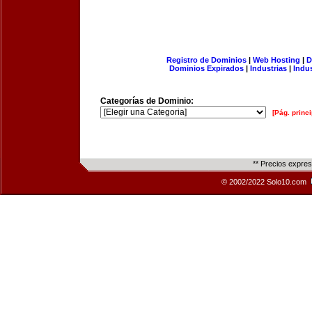
Registro de Dominios
|
Web Hosting
|
D
Dominios Expirados
|
Industrias
|
Indu
Categorías de Dominio:
[Pág. princi
** Precios expre
© 2002/2022 Solo10.com