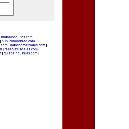
|
matamosquitos.com
|
|
publicidadenred.com
|
l.com
|
datoscomerciales.com
|
om
|
reservatusviajes.com
|
m
|
guiadeindustrias.com
|