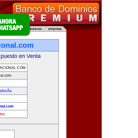
ional.com
 puesto en Venta
ACIONAL.COM
nal.com
efonÃ­a
nal.com
tas