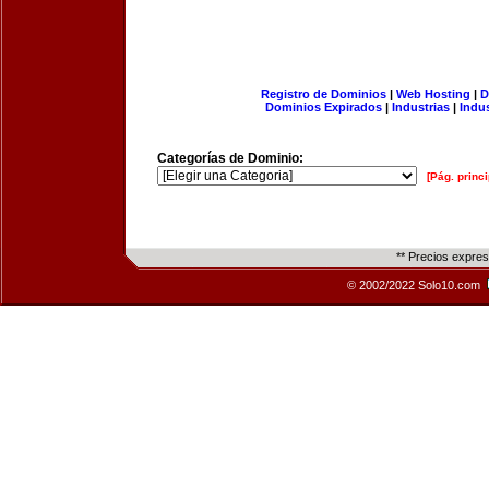
Registro de Dominios
|
Web Hosting
|
D
Dominios Expirados
|
Industrias
|
Indu
Categorías de Dominio:
[Pág. princi
** Precios expre
© 2002/2022 Solo10.com