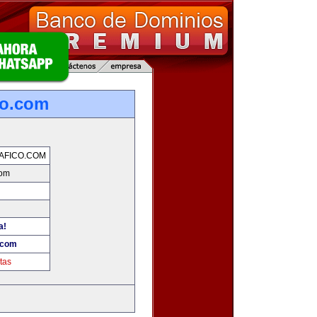
co.com
AFICO.COM
com
a!
.com
tas