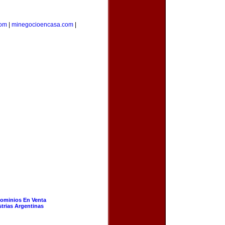
com
|
minegocioencasa.com
|
ominios En Venta
strias Argentinas