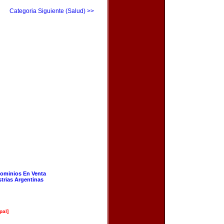
Categoria Siguiente (Salud) >>
ominios En Venta
strias Argentinas
pal]